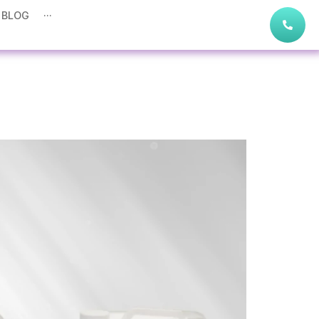
BLOG
···