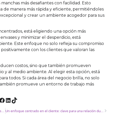
 manchas más desafiantes con facilidad. Esto
eza de manera más rápida y eficiente, permitiéndoles
 excepcional y crear un ambiente acogedor para sus
ncentrados, está eligiendo una opción más
 envases y minimizar el desperdicio, está
iente. Este enfoque no solo refleja su compromiso
 positivamente con los clientes que valoran las
y reducen costos, sino que también promueven
o y al medio ambiente. Al elegir esta opción, está
ara todos. Si cada área del negocio brilla, no solo
e también promueve un entorno de trabajo más
Descubre las ventajas irresistibles de invertir en una lavandería industrial sostenible con detergentes concentrados de limpieza profesional
Un enfoque centrado en el cliente: clave para una relación duradera y de confianza